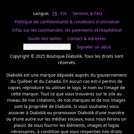
Last
votre
name
magasin
Langue:
FR
EN
Services & FAQ
préféré.
Date
de
Politique de confidentialité & conditions d'utilisation
naissance
Inscrivez
/
Birthday
votre
Infos sur les commandes, les paiements et l'expédition
prénom
S'INSCRIRE
Guide des tailles
Contact & Adresses
et
/
courriel
Paramètres des cookies
Signaler un abus
SIGN
si
UP
Copyright © 2025 Boutique Diabolik. Tous les droits sont 
vous
voulez
réservés.

rester
à
Diabolik est une marque déposée auprès du gouvernement 
l’affût,
du Québec et du Canada. En aucun cas est-il permis de 
nous
copier, reproduire ou utiliser le logo, le nom ou l'image de 
vous
cette marque. Tout ce que vous trouverez sur le site au 
enverrons
un
niveau de nos créations, de nos marques et de nos images 
courriel
sont la propriété de Diabolik. Si vous souhaitez vous 
pour
associer à Diabolik ou promouvoir Diabolik d'une manière 
annoncer
ou d'une autre sur les médias sociaux, nous nous ferons un 
la
plaisir de vous fournir les éléments, images et logos 
réouverture
nécessaires, à condition que vous respectiez nos droits 
de