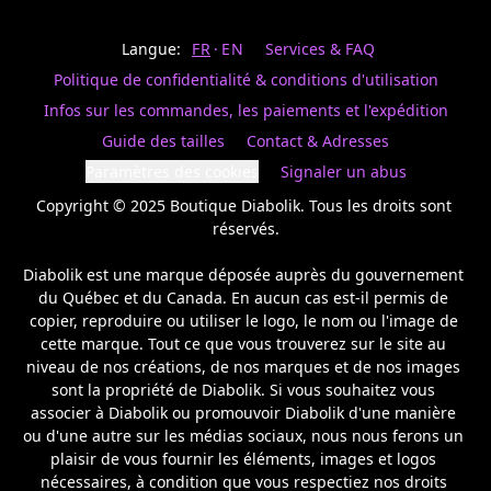
Last
votre
name
magasin
Langue:
FR
EN
Services & FAQ
préféré.
Date
de
Politique de confidentialité & conditions d'utilisation
naissance
Inscrivez
/
Birthday
votre
Infos sur les commandes, les paiements et l'expédition
prénom
S'INSCRIRE
Guide des tailles
Contact & Adresses
et
/
courriel
Paramètres des cookies
Signaler un abus
SIGN
si
UP
Copyright © 2025 Boutique Diabolik. Tous les droits sont 
vous
voulez
réservés.

rester
à
Diabolik est une marque déposée auprès du gouvernement 
l’affût,
du Québec et du Canada. En aucun cas est-il permis de 
nous
copier, reproduire ou utiliser le logo, le nom ou l'image de 
vous
cette marque. Tout ce que vous trouverez sur le site au 
enverrons
un
niveau de nos créations, de nos marques et de nos images 
courriel
sont la propriété de Diabolik. Si vous souhaitez vous 
pour
associer à Diabolik ou promouvoir Diabolik d'une manière 
annoncer
ou d'une autre sur les médias sociaux, nous nous ferons un 
la
plaisir de vous fournir les éléments, images et logos 
réouverture
nécessaires, à condition que vous respectiez nos droits 
de