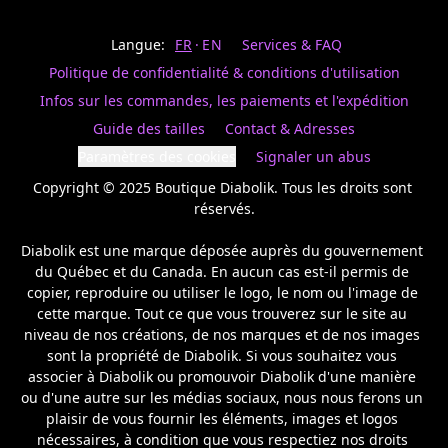
Last
votre
name
magasin
Langue:
FR
EN
Services & FAQ
préféré.
Date
de
Politique de confidentialité & conditions d'utilisation
naissance
Inscrivez
/
Birthday
votre
Infos sur les commandes, les paiements et l'expédition
prénom
S'INSCRIRE
Guide des tailles
Contact & Adresses
et
/
courriel
Paramètres des cookies
Signaler un abus
SIGN
si
UP
Copyright © 2025 Boutique Diabolik. Tous les droits sont 
vous
voulez
réservés.

rester
à
Diabolik est une marque déposée auprès du gouvernement 
l’affût,
du Québec et du Canada. En aucun cas est-il permis de 
nous
copier, reproduire ou utiliser le logo, le nom ou l'image de 
vous
cette marque. Tout ce que vous trouverez sur le site au 
enverrons
un
niveau de nos créations, de nos marques et de nos images 
courriel
sont la propriété de Diabolik. Si vous souhaitez vous 
pour
associer à Diabolik ou promouvoir Diabolik d'une manière 
annoncer
ou d'une autre sur les médias sociaux, nous nous ferons un 
la
plaisir de vous fournir les éléments, images et logos 
réouverture
nécessaires, à condition que vous respectiez nos droits 
de