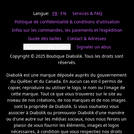
Last
votre
name
magasin
Langue:
FR
EN
Services & FAQ
préféré.
Date
de
Politique de confidentialité & conditions d'utilisation
naissance
Inscrivez
/
Birthday
votre
Infos sur les commandes, les paiements et l'expédition
prénom
S'INSCRIRE
Guide des tailles
Contact & Adresses
et
/
courriel
Paramètres des cookies
Signaler un abus
SIGN
si
UP
Copyright © 2025 Boutique Diabolik. Tous les droits sont 
vous
voulez
réservés.

rester
à
Diabolik est une marque déposée auprès du gouvernement 
l’affût,
du Québec et du Canada. En aucun cas est-il permis de 
nous
copier, reproduire ou utiliser le logo, le nom ou l'image de 
vous
cette marque. Tout ce que vous trouverez sur le site au 
enverrons
un
niveau de nos créations, de nos marques et de nos images 
courriel
sont la propriété de Diabolik. Si vous souhaitez vous 
pour
associer à Diabolik ou promouvoir Diabolik d'une manière 
annoncer
ou d'une autre sur les médias sociaux, nous nous ferons un 
la
plaisir de vous fournir les éléments, images et logos 
réouverture
nécessaires, à condition que vous respectiez nos droits 
de