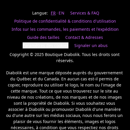
Last
votre
name
magasin
Langue:
FR
EN
Services & FAQ
préféré.
Date
de
Politique de confidentialité & conditions d'utilisation
naissance
Inscrivez
/
Birthday
votre
Infos sur les commandes, les paiements et l'expédition
prénom
S'INSCRIRE
Guide des tailles
Contact & Adresses
et
/
courriel
Paramètres des cookies
Signaler un abus
SIGN
si
UP
Copyright © 2025 Boutique Diabolik. Tous les droits sont 
vous
voulez
réservés.

rester
à
Diabolik est une marque déposée auprès du gouvernement 
l’affût,
du Québec et du Canada. En aucun cas est-il permis de 
nous
copier, reproduire ou utiliser le logo, le nom ou l'image de 
vous
cette marque. Tout ce que vous trouverez sur le site au 
enverrons
un
niveau de nos créations, de nos marques et de nos images 
courriel
sont la propriété de Diabolik. Si vous souhaitez vous 
pour
associer à Diabolik ou promouvoir Diabolik d'une manière 
annoncer
ou d'une autre sur les médias sociaux, nous nous ferons un 
la
plaisir de vous fournir les éléments, images et logos 
réouverture
nécessaires, à condition que vous respectiez nos droits 
de