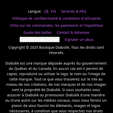
Last
votre
name
magasin
Langue:
FR
EN
Services & FAQ
préféré.
Date
de
Politique de confidentialité & conditions d'utilisation
naissance
Inscrivez
/
Birthday
votre
Infos sur les commandes, les paiements et l'expédition
prénom
S'INSCRIRE
Guide des tailles
Contact & Adresses
et
/
courriel
Paramètres des cookies
Signaler un abus
SIGN
si
UP
Copyright © 2025 Boutique Diabolik. Tous les droits sont 
vous
voulez
réservés.

rester
à
Diabolik est une marque déposée auprès du gouvernement 
l’affût,
du Québec et du Canada. En aucun cas est-il permis de 
nous
copier, reproduire ou utiliser le logo, le nom ou l'image de 
vous
cette marque. Tout ce que vous trouverez sur le site au 
enverrons
un
niveau de nos créations, de nos marques et de nos images 
courriel
sont la propriété de Diabolik. Si vous souhaitez vous 
pour
associer à Diabolik ou promouvoir Diabolik d'une manière 
annoncer
ou d'une autre sur les médias sociaux, nous nous ferons un 
la
plaisir de vous fournir les éléments, images et logos 
réouverture
nécessaires, à condition que vous respectiez nos droits 
de