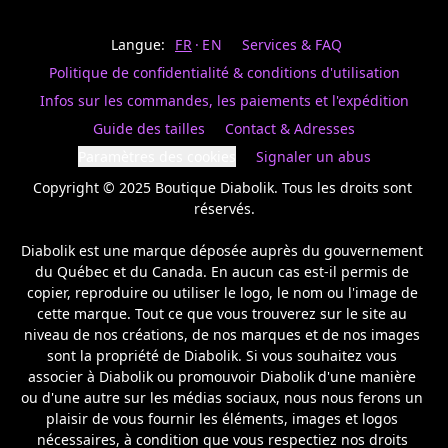
Last
votre
name
magasin
Langue:
FR
EN
Services & FAQ
préféré.
Date
de
Politique de confidentialité & conditions d'utilisation
naissance
Inscrivez
/
Birthday
votre
Infos sur les commandes, les paiements et l'expédition
prénom
S'INSCRIRE
Guide des tailles
Contact & Adresses
et
/
courriel
Paramètres des cookies
Signaler un abus
SIGN
si
UP
Copyright © 2025 Boutique Diabolik. Tous les droits sont 
vous
voulez
réservés.

rester
à
Diabolik est une marque déposée auprès du gouvernement 
l’affût,
du Québec et du Canada. En aucun cas est-il permis de 
nous
copier, reproduire ou utiliser le logo, le nom ou l'image de 
vous
cette marque. Tout ce que vous trouverez sur le site au 
enverrons
un
niveau de nos créations, de nos marques et de nos images 
courriel
sont la propriété de Diabolik. Si vous souhaitez vous 
pour
associer à Diabolik ou promouvoir Diabolik d'une manière 
annoncer
ou d'une autre sur les médias sociaux, nous nous ferons un 
la
plaisir de vous fournir les éléments, images et logos 
réouverture
nécessaires, à condition que vous respectiez nos droits 
de