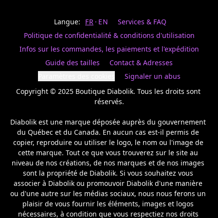
Last
votre
name
magasin
Langue:
FR
EN
Services & FAQ
préféré.
Date
de
Politique de confidentialité & conditions d'utilisation
naissance
Inscrivez
/
Birthday
votre
Infos sur les commandes, les paiements et l'expédition
prénom
S'INSCRIRE
Guide des tailles
Contact & Adresses
et
/
courriel
Paramètres des cookies
Signaler un abus
SIGN
si
UP
Copyright © 2025 Boutique Diabolik. Tous les droits sont 
vous
voulez
réservés.

rester
à
Diabolik est une marque déposée auprès du gouvernement 
l’affût,
du Québec et du Canada. En aucun cas est-il permis de 
nous
copier, reproduire ou utiliser le logo, le nom ou l'image de 
vous
cette marque. Tout ce que vous trouverez sur le site au 
enverrons
un
niveau de nos créations, de nos marques et de nos images 
courriel
sont la propriété de Diabolik. Si vous souhaitez vous 
pour
associer à Diabolik ou promouvoir Diabolik d'une manière 
annoncer
ou d'une autre sur les médias sociaux, nous nous ferons un 
la
plaisir de vous fournir les éléments, images et logos 
réouverture
nécessaires, à condition que vous respectiez nos droits 
de