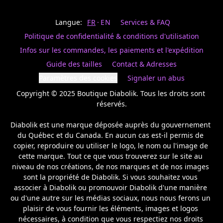
Last
votre
name
magasin
Langue:
FR
EN
Services & FAQ
préféré.
Date
de
Politique de confidentialité & conditions d'utilisation
naissance
Inscrivez
/
Birthday
votre
Infos sur les commandes, les paiements et l'expédition
prénom
S'INSCRIRE
Guide des tailles
Contact & Adresses
et
/
courriel
Paramètres des cookies
Signaler un abus
SIGN
si
UP
Copyright © 2025 Boutique Diabolik. Tous les droits sont 
vous
voulez
réservés.

rester
à
Diabolik est une marque déposée auprès du gouvernement 
l’affût,
du Québec et du Canada. En aucun cas est-il permis de 
nous
copier, reproduire ou utiliser le logo, le nom ou l'image de 
vous
cette marque. Tout ce que vous trouverez sur le site au 
enverrons
un
niveau de nos créations, de nos marques et de nos images 
courriel
sont la propriété de Diabolik. Si vous souhaitez vous 
pour
associer à Diabolik ou promouvoir Diabolik d'une manière 
annoncer
ou d'une autre sur les médias sociaux, nous nous ferons un 
la
plaisir de vous fournir les éléments, images et logos 
réouverture
nécessaires, à condition que vous respectiez nos droits 
de