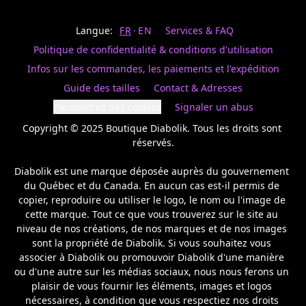
Last
votre
name
magasin
Langue:
FR
EN
Services & FAQ
préféré.
Date
de
Politique de confidentialité & conditions d'utilisation
naissance
Inscrivez
/
Birthday
votre
Infos sur les commandes, les paiements et l'expédition
prénom
S'INSCRIRE
Guide des tailles
Contact & Adresses
et
/
courriel
Paramètres des cookies
Signaler un abus
SIGN
si
UP
Copyright © 2025 Boutique Diabolik. Tous les droits sont 
vous
voulez
réservés.

rester
à
Diabolik est une marque déposée auprès du gouvernement 
l’affût,
du Québec et du Canada. En aucun cas est-il permis de 
nous
copier, reproduire ou utiliser le logo, le nom ou l'image de 
vous
cette marque. Tout ce que vous trouverez sur le site au 
enverrons
un
niveau de nos créations, de nos marques et de nos images 
courriel
sont la propriété de Diabolik. Si vous souhaitez vous 
pour
associer à Diabolik ou promouvoir Diabolik d'une manière 
annoncer
ou d'une autre sur les médias sociaux, nous nous ferons un 
la
plaisir de vous fournir les éléments, images et logos 
réouverture
nécessaires, à condition que vous respectiez nos droits 
de