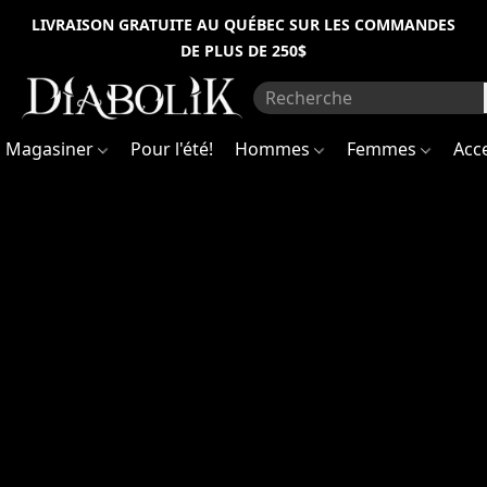
Information
Inscrivez-
LIVRAISON GRATUITE AU QUÉBEC SUR LES COMMANDES
vous
DE PLUS DE 250$
pour
sur
être
les
premiers
travaux
à
recevoir
(succursale
Magasiner
Pour l'été!
Hommes
Femmes
Acc
des
nouvelles
de
Mont-
la
boutique
Royal)
et
avoir
accès
à
Notez
des
qu'à
promotions
la
spéciales
!
suite
Sign
de
up
récentes
to
découvertes
be
the
concernant
first
l'intégrité
to
structurelle
receive
du
news