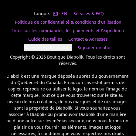
Last
votre
name
magasin
Langue:
FR
EN
Services & FAQ
préféré.
Date
de
Politique de confidentialité & conditions d'utilisation
naissance
Inscrivez
/
Birthday
votre
Infos sur les commandes, les paiements et l'expédition
prénom
S'INSCRIRE
Guide des tailles
Contact & Adresses
et
/
courriel
Paramètres des cookies
Signaler un abus
SIGN
si
UP
Copyright © 2025 Boutique Diabolik. Tous les droits sont 
vous
voulez
réservés.

rester
à
Diabolik est une marque déposée auprès du gouvernement 
l’affût,
du Québec et du Canada. En aucun cas est-il permis de 
nous
copier, reproduire ou utiliser le logo, le nom ou l'image de 
vous
cette marque. Tout ce que vous trouverez sur le site au 
enverrons
un
niveau de nos créations, de nos marques et de nos images 
courriel
sont la propriété de Diabolik. Si vous souhaitez vous 
pour
associer à Diabolik ou promouvoir Diabolik d'une manière 
annoncer
ou d'une autre sur les médias sociaux, nous nous ferons un 
la
plaisir de vous fournir les éléments, images et logos 
réouverture
nécessaires, à condition que vous respectiez nos droits 
de