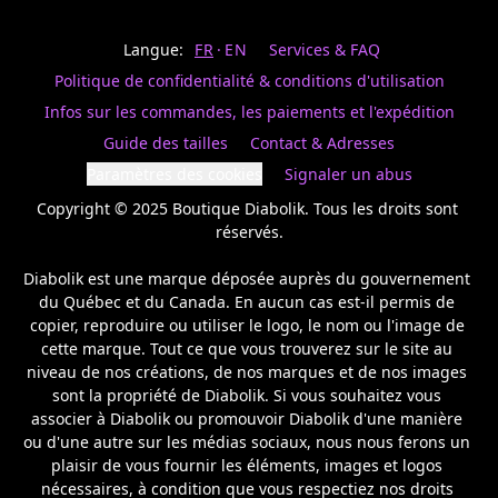
Last
votre
name
magasin
Langue:
FR
EN
Services & FAQ
préféré.
Date
de
Politique de confidentialité & conditions d'utilisation
naissance
Inscrivez
/
Birthday
votre
Infos sur les commandes, les paiements et l'expédition
prénom
S'INSCRIRE
Guide des tailles
Contact & Adresses
et
/
courriel
Paramètres des cookies
Signaler un abus
SIGN
si
UP
Copyright © 2025 Boutique Diabolik. Tous les droits sont 
vous
voulez
réservés.

rester
à
Diabolik est une marque déposée auprès du gouvernement 
l’affût,
du Québec et du Canada. En aucun cas est-il permis de 
nous
copier, reproduire ou utiliser le logo, le nom ou l'image de 
vous
cette marque. Tout ce que vous trouverez sur le site au 
enverrons
un
niveau de nos créations, de nos marques et de nos images 
courriel
sont la propriété de Diabolik. Si vous souhaitez vous 
pour
associer à Diabolik ou promouvoir Diabolik d'une manière 
annoncer
ou d'une autre sur les médias sociaux, nous nous ferons un 
la
plaisir de vous fournir les éléments, images et logos 
réouverture
nécessaires, à condition que vous respectiez nos droits 
de