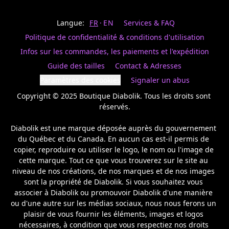
Last
votre
name
magasin
Langue:
FR
EN
Services & FAQ
préféré.
Date
de
Politique de confidentialité & conditions d'utilisation
naissance
Inscrivez
/
Birthday
votre
Infos sur les commandes, les paiements et l'expédition
prénom
S'INSCRIRE
Guide des tailles
Contact & Adresses
et
/
courriel
Paramètres des cookies
Signaler un abus
SIGN
si
UP
Copyright © 2025 Boutique Diabolik. Tous les droits sont 
vous
voulez
réservés.

rester
à
Diabolik est une marque déposée auprès du gouvernement 
l’affût,
du Québec et du Canada. En aucun cas est-il permis de 
nous
copier, reproduire ou utiliser le logo, le nom ou l'image de 
vous
cette marque. Tout ce que vous trouverez sur le site au 
enverrons
un
niveau de nos créations, de nos marques et de nos images 
courriel
sont la propriété de Diabolik. Si vous souhaitez vous 
pour
associer à Diabolik ou promouvoir Diabolik d'une manière 
annoncer
ou d'une autre sur les médias sociaux, nous nous ferons un 
la
plaisir de vous fournir les éléments, images et logos 
réouverture
nécessaires, à condition que vous respectiez nos droits 
de