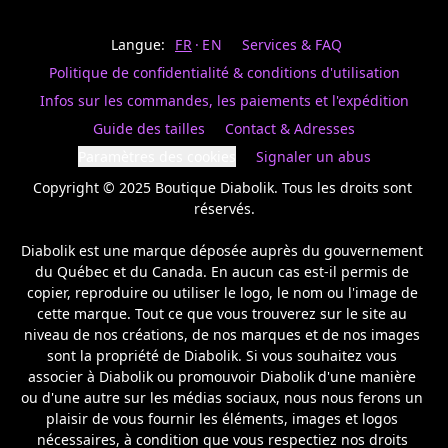
Last
votre
name
magasin
Langue:
FR
EN
Services & FAQ
préféré.
Date
de
Politique de confidentialité & conditions d'utilisation
naissance
Inscrivez
/
Birthday
votre
Infos sur les commandes, les paiements et l'expédition
prénom
S'INSCRIRE
Guide des tailles
Contact & Adresses
et
/
courriel
Paramètres des cookies
Signaler un abus
SIGN
si
UP
Copyright © 2025 Boutique Diabolik. Tous les droits sont 
vous
voulez
réservés.

rester
à
Diabolik est une marque déposée auprès du gouvernement 
l’affût,
du Québec et du Canada. En aucun cas est-il permis de 
nous
copier, reproduire ou utiliser le logo, le nom ou l'image de 
vous
cette marque. Tout ce que vous trouverez sur le site au 
enverrons
un
niveau de nos créations, de nos marques et de nos images 
courriel
sont la propriété de Diabolik. Si vous souhaitez vous 
pour
associer à Diabolik ou promouvoir Diabolik d'une manière 
annoncer
ou d'une autre sur les médias sociaux, nous nous ferons un 
la
plaisir de vous fournir les éléments, images et logos 
réouverture
nécessaires, à condition que vous respectiez nos droits 
de