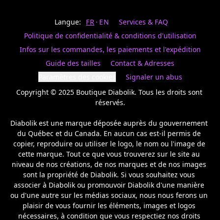
Last
votre
name
magasin
Langue:
FR
EN
Services & FAQ
préféré.
Date
de
Politique de confidentialité & conditions d'utilisation
naissance
Inscrivez
/
Birthday
votre
Infos sur les commandes, les paiements et l'expédition
prénom
S'INSCRIRE
Guide des tailles
Contact & Adresses
et
/
courriel
Paramètres des cookies
Signaler un abus
SIGN
si
UP
Copyright © 2025 Boutique Diabolik. Tous les droits sont 
vous
voulez
réservés.

rester
à
Diabolik est une marque déposée auprès du gouvernement 
l’affût,
du Québec et du Canada. En aucun cas est-il permis de 
nous
copier, reproduire ou utiliser le logo, le nom ou l'image de 
vous
cette marque. Tout ce que vous trouverez sur le site au 
enverrons
un
niveau de nos créations, de nos marques et de nos images 
courriel
sont la propriété de Diabolik. Si vous souhaitez vous 
pour
associer à Diabolik ou promouvoir Diabolik d'une manière 
annoncer
ou d'une autre sur les médias sociaux, nous nous ferons un 
la
plaisir de vous fournir les éléments, images et logos 
réouverture
nécessaires, à condition que vous respectiez nos droits 
de