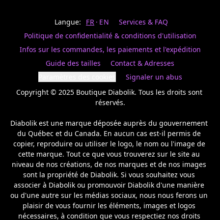
Last
votre
name
magasin
Langue:
FR
EN
Services & FAQ
préféré.
Date
de
Politique de confidentialité & conditions d'utilisation
naissance
Inscrivez
/
Birthday
votre
Infos sur les commandes, les paiements et l'expédition
prénom
S'INSCRIRE
Guide des tailles
Contact & Adresses
et
/
courriel
Paramètres des cookies
Signaler un abus
SIGN
si
UP
Copyright © 2025 Boutique Diabolik. Tous les droits sont 
vous
voulez
réservés.

rester
à
Diabolik est une marque déposée auprès du gouvernement 
l’affût,
du Québec et du Canada. En aucun cas est-il permis de 
nous
copier, reproduire ou utiliser le logo, le nom ou l'image de 
vous
cette marque. Tout ce que vous trouverez sur le site au 
enverrons
un
niveau de nos créations, de nos marques et de nos images 
courriel
sont la propriété de Diabolik. Si vous souhaitez vous 
pour
associer à Diabolik ou promouvoir Diabolik d'une manière 
annoncer
ou d'une autre sur les médias sociaux, nous nous ferons un 
la
plaisir de vous fournir les éléments, images et logos 
réouverture
nécessaires, à condition que vous respectiez nos droits 
de