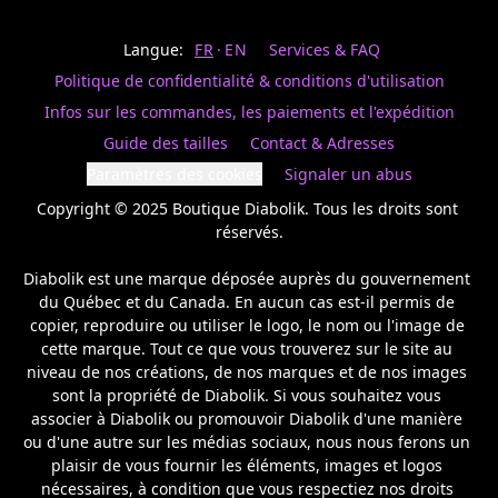
Last
votre
name
magasin
Langue:
FR
EN
Services & FAQ
préféré.
Date
de
Politique de confidentialité & conditions d'utilisation
naissance
Inscrivez
/
Birthday
votre
Infos sur les commandes, les paiements et l'expédition
prénom
S'INSCRIRE
Guide des tailles
Contact & Adresses
et
/
courriel
Paramètres des cookies
Signaler un abus
SIGN
si
UP
Copyright © 2025 Boutique Diabolik. Tous les droits sont 
vous
voulez
réservés.

rester
à
Diabolik est une marque déposée auprès du gouvernement 
l’affût,
du Québec et du Canada. En aucun cas est-il permis de 
nous
copier, reproduire ou utiliser le logo, le nom ou l'image de 
vous
cette marque. Tout ce que vous trouverez sur le site au 
enverrons
un
niveau de nos créations, de nos marques et de nos images 
courriel
sont la propriété de Diabolik. Si vous souhaitez vous 
pour
associer à Diabolik ou promouvoir Diabolik d'une manière 
annoncer
ou d'une autre sur les médias sociaux, nous nous ferons un 
la
plaisir de vous fournir les éléments, images et logos 
réouverture
nécessaires, à condition que vous respectiez nos droits 
de