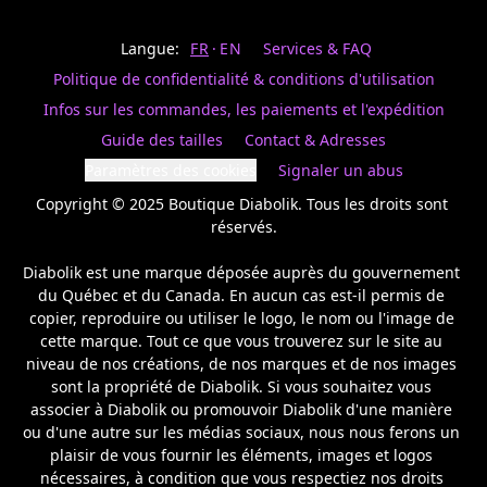
Last
votre
name
magasin
Langue:
FR
EN
Services & FAQ
préféré.
Date
de
Politique de confidentialité & conditions d'utilisation
naissance
Inscrivez
/
Birthday
votre
Infos sur les commandes, les paiements et l'expédition
prénom
S'INSCRIRE
Guide des tailles
Contact & Adresses
et
/
courriel
Paramètres des cookies
Signaler un abus
SIGN
si
UP
Copyright © 2025 Boutique Diabolik. Tous les droits sont 
vous
voulez
réservés.

rester
à
Diabolik est une marque déposée auprès du gouvernement 
l’affût,
du Québec et du Canada. En aucun cas est-il permis de 
nous
copier, reproduire ou utiliser le logo, le nom ou l'image de 
vous
cette marque. Tout ce que vous trouverez sur le site au 
enverrons
un
niveau de nos créations, de nos marques et de nos images 
courriel
sont la propriété de Diabolik. Si vous souhaitez vous 
pour
associer à Diabolik ou promouvoir Diabolik d'une manière 
annoncer
ou d'une autre sur les médias sociaux, nous nous ferons un 
la
plaisir de vous fournir les éléments, images et logos 
réouverture
nécessaires, à condition que vous respectiez nos droits 
de