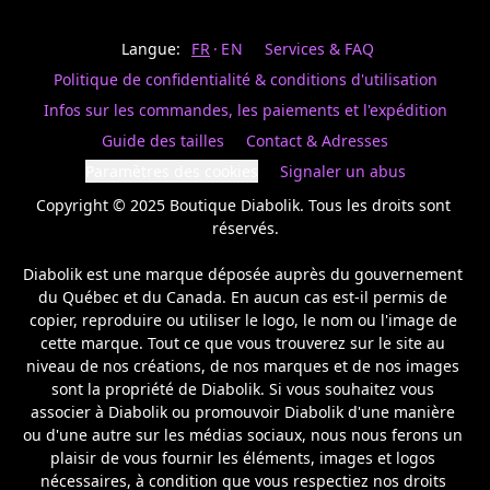
Last
votre
name
magasin
Langue:
FR
EN
Services & FAQ
préféré.
Date
de
Politique de confidentialité & conditions d'utilisation
naissance
Inscrivez
/
Birthday
votre
Infos sur les commandes, les paiements et l'expédition
prénom
S'INSCRIRE
Guide des tailles
Contact & Adresses
et
/
courriel
Paramètres des cookies
Signaler un abus
SIGN
si
UP
Copyright © 2025 Boutique Diabolik. Tous les droits sont 
vous
voulez
réservés.

rester
à
Diabolik est une marque déposée auprès du gouvernement 
l’affût,
du Québec et du Canada. En aucun cas est-il permis de 
nous
copier, reproduire ou utiliser le logo, le nom ou l'image de 
vous
cette marque. Tout ce que vous trouverez sur le site au 
enverrons
un
niveau de nos créations, de nos marques et de nos images 
courriel
sont la propriété de Diabolik. Si vous souhaitez vous 
pour
associer à Diabolik ou promouvoir Diabolik d'une manière 
annoncer
ou d'une autre sur les médias sociaux, nous nous ferons un 
la
plaisir de vous fournir les éléments, images et logos 
réouverture
nécessaires, à condition que vous respectiez nos droits 
de