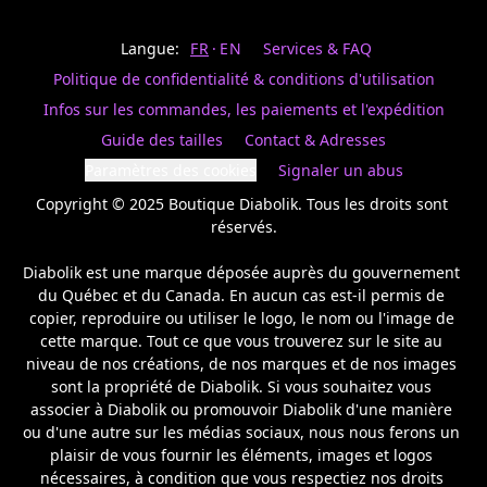
Last
votre
name
magasin
Langue:
FR
EN
Services & FAQ
préféré.
Date
de
Politique de confidentialité & conditions d'utilisation
naissance
Inscrivez
/
Birthday
votre
Infos sur les commandes, les paiements et l'expédition
prénom
S'INSCRIRE
Guide des tailles
Contact & Adresses
et
/
courriel
Paramètres des cookies
Signaler un abus
SIGN
si
UP
Copyright © 2025 Boutique Diabolik. Tous les droits sont 
vous
voulez
réservés.

rester
à
Diabolik est une marque déposée auprès du gouvernement 
l’affût,
du Québec et du Canada. En aucun cas est-il permis de 
nous
copier, reproduire ou utiliser le logo, le nom ou l'image de 
vous
cette marque. Tout ce que vous trouverez sur le site au 
enverrons
un
niveau de nos créations, de nos marques et de nos images 
courriel
sont la propriété de Diabolik. Si vous souhaitez vous 
pour
associer à Diabolik ou promouvoir Diabolik d'une manière 
annoncer
ou d'une autre sur les médias sociaux, nous nous ferons un 
la
plaisir de vous fournir les éléments, images et logos 
réouverture
nécessaires, à condition que vous respectiez nos droits 
de