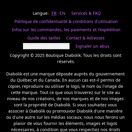
Last
votre
name
magasin
Langue:
FR
EN
Services & FAQ
préféré.
Date
de
Politique de confidentialité & conditions d'utilisation
naissance
Inscrivez
/
Birthday
votre
Infos sur les commandes, les paiements et l'expédition
prénom
S'INSCRIRE
Guide des tailles
Contact & Adresses
et
/
courriel
Paramètres des cookies
Signaler un abus
SIGN
si
UP
Copyright © 2025 Boutique Diabolik. Tous les droits sont 
vous
voulez
réservés.

rester
à
Diabolik est une marque déposée auprès du gouvernement 
l’affût,
du Québec et du Canada. En aucun cas est-il permis de 
nous
copier, reproduire ou utiliser le logo, le nom ou l'image de 
vous
cette marque. Tout ce que vous trouverez sur le site au 
enverrons
un
niveau de nos créations, de nos marques et de nos images 
courriel
sont la propriété de Diabolik. Si vous souhaitez vous 
pour
associer à Diabolik ou promouvoir Diabolik d'une manière 
annoncer
ou d'une autre sur les médias sociaux, nous nous ferons un 
la
plaisir de vous fournir les éléments, images et logos 
réouverture
nécessaires, à condition que vous respectiez nos droits 
de