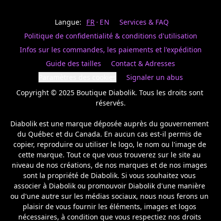
Last
votre
name
magasin
Langue:
FR
EN
Services & FAQ
préféré.
Date
de
Politique de confidentialité & conditions d'utilisation
naissance
Inscrivez
/
Birthday
votre
Infos sur les commandes, les paiements et l'expédition
prénom
S'INSCRIRE
Guide des tailles
Contact & Adresses
et
/
courriel
Paramètres des cookies
Signaler un abus
SIGN
si
UP
Copyright © 2025 Boutique Diabolik. Tous les droits sont 
vous
voulez
réservés.

rester
à
Diabolik est une marque déposée auprès du gouvernement 
l’affût,
du Québec et du Canada. En aucun cas est-il permis de 
nous
copier, reproduire ou utiliser le logo, le nom ou l'image de 
vous
cette marque. Tout ce que vous trouverez sur le site au 
enverrons
un
niveau de nos créations, de nos marques et de nos images 
courriel
sont la propriété de Diabolik. Si vous souhaitez vous 
pour
associer à Diabolik ou promouvoir Diabolik d'une manière 
annoncer
ou d'une autre sur les médias sociaux, nous nous ferons un 
la
plaisir de vous fournir les éléments, images et logos 
réouverture
nécessaires, à condition que vous respectiez nos droits 
de