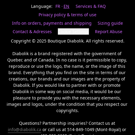
Last
votre
name
Language:
FR
EN
Services & FAQ
magasin
préféré.
Privacy policy & terms of use
Date
de
Info on orders, payments and shipping
Sizing guide
naissance
Inscrivez
/
Birthday
votre
Contact & Adresses
Cookie Settings
Report Abuse
prénom
S'INSCRIRE
et
Copyright © 2025 Boutique Diabolik. All rights reserved.

/
courriel
SIGN
si
Diabolik is a brand registered with the government of 
UP
vous
Quebec and of Canada. In no case is it permissible to copy, 
voulez
reproduce or use the logo, the name, or the image of this 
rester
brand. Everything that you find on the site in terms of our 
à
l’affût,
creations, our brands and our images are the property of 
nous
Diabolik. If you would like to partner with or promote 
vous
Diabolik in some way on social media, it would be our 
enverrons
pleasure to provide you with the necessary elements, 
un
images and logos, under the condition that you respect our 
courriel
copyrights.

pour
annoncer
la
Questions? Partnership inquiries? Contact us at 
réouverture
info@diabolik.ca
 or call us at 514-849-1049 (Mont-Royal) or 
de