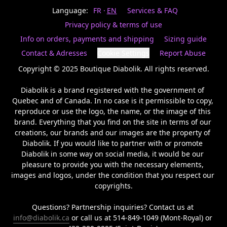
Last
votre
name
Language:
FR
EN
Services & FAQ
magasin
préféré.
Privacy policy & terms of use
Date
de
Info on orders, payments and shipping
Sizing guide
naissance
Inscrivez
/
Birthday
votre
Contact & Adresses
Cookie Settings
Report Abuse
prénom
S'INSCRIRE
et
Copyright © 2025 Boutique Diabolik. All rights reserved.

/
courriel
SIGN
si
Diabolik is a brand registered with the government of 
UP
vous
Quebec and of Canada. In no case is it permissible to copy, 
voulez
reproduce or use the logo, the name, or the image of this 
rester
brand. Everything that you find on the site in terms of our 
à
l’affût,
creations, our brands and our images are the property of 
nous
Diabolik. If you would like to partner with or promote 
vous
Diabolik in some way on social media, it would be our 
enverrons
pleasure to provide you with the necessary elements, 
un
images and logos, under the condition that you respect our 
courriel
copyrights.

pour
annoncer
la
Questions? Partnership inquiries? Contact us at 
réouverture
info@diabolik.ca
 or call us at 514-849-1049 (Mont-Royal) or 
de