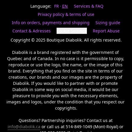
Last
votre
name
Language:
FR
EN
Services & FAQ
magasin
préféré.
Privacy policy & terms of use
Date
de
Info on orders, payments and shipping
Sizing guide
naissance
Inscrivez
/
Birthday
votre
Contact & Adresses
Cookie Settings
Report Abuse
prénom
S'INSCRIRE
et
Copyright © 2025 Boutique Diabolik. All rights reserved.

/
courriel
SIGN
si
Diabolik is a brand registered with the government of 
UP
vous
Quebec and of Canada. In no case is it permissible to copy, 
voulez
reproduce or use the logo, the name, or the image of this 
rester
brand. Everything that you find on the site in terms of our 
à
l’affût,
creations, our brands and our images are the property of 
nous
Diabolik. If you would like to partner with or promote 
vous
Diabolik in some way on social media, it would be our 
enverrons
pleasure to provide you with the necessary elements, 
un
images and logos, under the condition that you respect our 
courriel
copyrights.

pour
annoncer
la
Questions? Partnership inquiries? Contact us at 
réouverture
info@diabolik.ca
 or call us at 514-849-1049 (Mont-Royal) or 
de