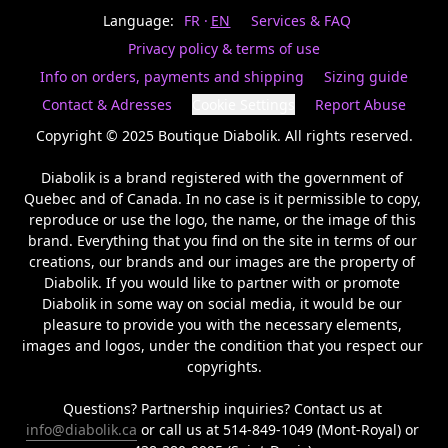
Last
votre
name
Language:
FR
EN
Services & FAQ
magasin
préféré.
Privacy policy & terms of use
Date
de
Info on orders, payments and shipping
Sizing guide
naissance
Inscrivez
/
Birthday
votre
Contact & Adresses
Cookie Settings
Report Abuse
prénom
S'INSCRIRE
et
Copyright © 2025 Boutique Diabolik. All rights reserved.

/
courriel
SIGN
si
Diabolik is a brand registered with the government of 
UP
vous
Quebec and of Canada. In no case is it permissible to copy, 
voulez
reproduce or use the logo, the name, or the image of this 
rester
brand. Everything that you find on the site in terms of our 
à
l’affût,
creations, our brands and our images are the property of 
nous
Diabolik. If you would like to partner with or promote 
vous
Diabolik in some way on social media, it would be our 
enverrons
pleasure to provide you with the necessary elements, 
un
images and logos, under the condition that you respect our 
courriel
copyrights.

pour
annoncer
la
Questions? Partnership inquiries? Contact us at 
réouverture
info@diabolik.ca
 or call us at 514-849-1049 (Mont-Royal) or 
de