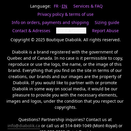
Last
votre
name
Language:
FR
EN
Services & FAQ
magasin
préféré.
Privacy policy & terms of use
Date
de
Info on orders, payments and shipping
Sizing guide
naissance
Inscrivez
/
Birthday
votre
Contact & Adresses
Cookie Settings
Report Abuse
prénom
S'INSCRIRE
et
Copyright © 2025 Boutique Diabolik. All rights reserved.

/
courriel
SIGN
si
Diabolik is a brand registered with the government of 
UP
vous
Quebec and of Canada. In no case is it permissible to copy, 
voulez
reproduce or use the logo, the name, or the image of this 
rester
brand. Everything that you find on the site in terms of our 
à
l’affût,
creations, our brands and our images are the property of 
nous
Diabolik. If you would like to partner with or promote 
vous
Diabolik in some way on social media, it would be our 
enverrons
pleasure to provide you with the necessary elements, 
un
images and logos, under the condition that you respect our 
courriel
copyrights.

pour
annoncer
la
Questions? Partnership inquiries? Contact us at 
réouverture
info@diabolik.ca
 or call us at 514-849-1049 (Mont-Royal) or 
de