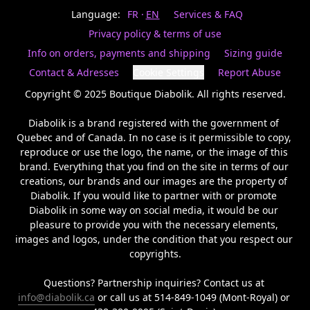
Last
votre
name
Language:
FR
EN
Services & FAQ
magasin
préféré.
Privacy policy & terms of use
Date
de
Info on orders, payments and shipping
Sizing guide
naissance
Inscrivez
/
Birthday
votre
Contact & Adresses
Cookie Settings
Report Abuse
prénom
S'INSCRIRE
et
Copyright © 2025 Boutique Diabolik. All rights reserved.

/
courriel
SIGN
si
Diabolik is a brand registered with the government of 
UP
vous
Quebec and of Canada. In no case is it permissible to copy, 
voulez
reproduce or use the logo, the name, or the image of this 
rester
brand. Everything that you find on the site in terms of our 
à
l’affût,
creations, our brands and our images are the property of 
nous
Diabolik. If you would like to partner with or promote 
vous
Diabolik in some way on social media, it would be our 
enverrons
pleasure to provide you with the necessary elements, 
un
images and logos, under the condition that you respect our 
courriel
copyrights.

pour
annoncer
la
Questions? Partnership inquiries? Contact us at 
réouverture
info@diabolik.ca
 or call us at 514-849-1049 (Mont-Royal) or 
de