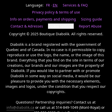
Last
votre
name
Language:
FR
EN
Services & FAQ
magasin
préféré.
Privacy policy & terms of use
Date
de
Info on orders, payments and shipping
Sizing guide
naissance
Inscrivez
/
Birthday
votre
Contact & Adresses
Cookie Settings
Report Abuse
prénom
S'INSCRIRE
et
Copyright © 2025 Boutique Diabolik. All rights reserved.

/
courriel
SIGN
si
Diabolik is a brand registered with the government of 
UP
vous
Quebec and of Canada. In no case is it permissible to copy, 
voulez
reproduce or use the logo, the name, or the image of this 
rester
brand. Everything that you find on the site in terms of our 
à
l’affût,
creations, our brands and our images are the property of 
nous
Diabolik. If you would like to partner with or promote 
vous
Diabolik in some way on social media, it would be our 
enverrons
pleasure to provide you with the necessary elements, 
un
images and logos, under the condition that you respect our 
courriel
copyrights.

pour
annoncer
la
Questions? Partnership inquiries? Contact us at 
réouverture
info@diabolik.ca
 or call us at 514-849-1049 (Mont-Royal) or 
de