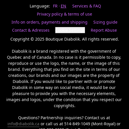
Last
votre
name
Language:
FR
EN
Services & FAQ
magasin
préféré.
Privacy policy & terms of use
Date
de
Info on orders, payments and shipping
Sizing guide
naissance
Inscrivez
/
Birthday
votre
Contact & Adresses
Cookie Settings
Report Abuse
prénom
S'INSCRIRE
et
Copyright © 2025 Boutique Diabolik. All rights reserved.

/
courriel
SIGN
si
Diabolik is a brand registered with the government of 
UP
vous
Quebec and of Canada. In no case is it permissible to copy, 
voulez
reproduce or use the logo, the name, or the image of this 
rester
brand. Everything that you find on the site in terms of our 
à
l’affût,
creations, our brands and our images are the property of 
nous
Diabolik. If you would like to partner with or promote 
vous
Diabolik in some way on social media, it would be our 
enverrons
pleasure to provide you with the necessary elements, 
un
images and logos, under the condition that you respect our 
courriel
copyrights.

pour
annoncer
la
Questions? Partnership inquiries? Contact us at 
réouverture
info@diabolik.ca
 or call us at 514-849-1049 (Mont-Royal) or 
de