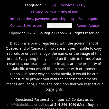
Last
votre
name
Language:
FR
EN
Services & FAQ
magasin
préféré.
Privacy policy & terms of use
Date
de
Info on orders, payments and shipping
Sizing guide
naissance
Inscrivez
/
Birthday
votre
Contact & Adresses
Cookie Settings
Report Abuse
prénom
S'INSCRIRE
et
Copyright © 2025 Boutique Diabolik. All rights reserved.

/
courriel
SIGN
si
Diabolik is a brand registered with the government of 
UP
vous
Quebec and of Canada. In no case is it permissible to copy, 
voulez
reproduce or use the logo, the name, or the image of this 
rester
brand. Everything that you find on the site in terms of our 
à
l’affût,
creations, our brands and our images are the property of 
nous
Diabolik. If you would like to partner with or promote 
vous
Diabolik in some way on social media, it would be our 
enverrons
pleasure to provide you with the necessary elements, 
un
images and logos, under the condition that you respect our 
courriel
copyrights.

pour
annoncer
la
Questions? Partnership inquiries? Contact us at 
réouverture
info@diabolik.ca
 or call us at 514-849-1049 (Mont-Royal) or 
de