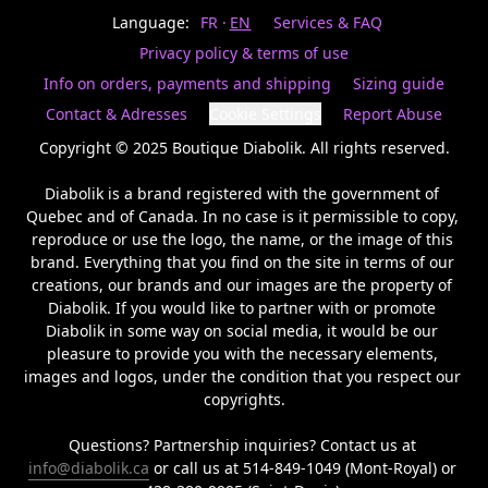
Last
votre
name
Language:
FR
EN
Services & FAQ
magasin
préféré.
Privacy policy & terms of use
Date
de
Info on orders, payments and shipping
Sizing guide
naissance
Inscrivez
/
Birthday
votre
Contact & Adresses
Cookie Settings
Report Abuse
prénom
S'INSCRIRE
et
Copyright © 2025 Boutique Diabolik. All rights reserved.

/
courriel
SIGN
si
Diabolik is a brand registered with the government of 
UP
vous
Quebec and of Canada. In no case is it permissible to copy, 
voulez
reproduce or use the logo, the name, or the image of this 
rester
brand. Everything that you find on the site in terms of our 
à
l’affût,
creations, our brands and our images are the property of 
nous
Diabolik. If you would like to partner with or promote 
vous
Diabolik in some way on social media, it would be our 
enverrons
pleasure to provide you with the necessary elements, 
un
images and logos, under the condition that you respect our 
courriel
copyrights.

pour
annoncer
la
Questions? Partnership inquiries? Contact us at 
réouverture
info@diabolik.ca
 or call us at 514-849-1049 (Mont-Royal) or 
de