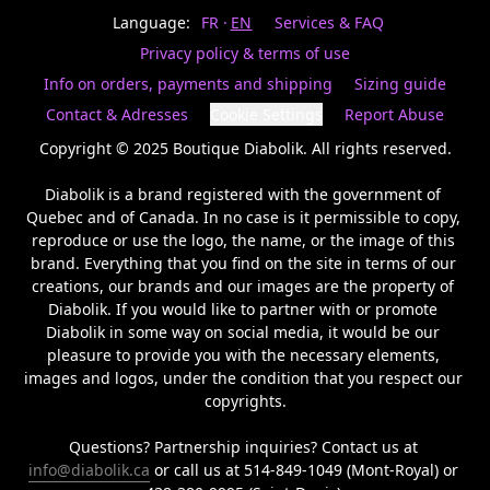
Last
votre
name
Language:
FR
EN
Services & FAQ
magasin
préféré.
Privacy policy & terms of use
Date
de
Info on orders, payments and shipping
Sizing guide
naissance
Inscrivez
/
Birthday
votre
Contact & Adresses
Cookie Settings
Report Abuse
prénom
S'INSCRIRE
et
Copyright © 2025 Boutique Diabolik. All rights reserved.

/
courriel
SIGN
si
Diabolik is a brand registered with the government of 
UP
vous
Quebec and of Canada. In no case is it permissible to copy, 
voulez
reproduce or use the logo, the name, or the image of this 
rester
brand. Everything that you find on the site in terms of our 
à
l’affût,
creations, our brands and our images are the property of 
nous
Diabolik. If you would like to partner with or promote 
vous
Diabolik in some way on social media, it would be our 
enverrons
pleasure to provide you with the necessary elements, 
un
images and logos, under the condition that you respect our 
courriel
copyrights.

pour
annoncer
la
Questions? Partnership inquiries? Contact us at 
réouverture
info@diabolik.ca
 or call us at 514-849-1049 (Mont-Royal) or 
de