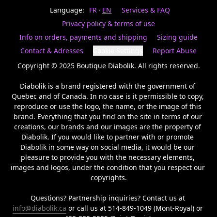
Last
votre
name
Language:
FR
EN
Services & FAQ
magasin
préféré.
Privacy policy & terms of use
Date
de
Info on orders, payments and shipping
Sizing guide
naissance
Inscrivez
/
Birthday
votre
Contact & Adresses
Cookie Settings
Report Abuse
prénom
S'INSCRIRE
et
Copyright © 2025 Boutique Diabolik. All rights reserved.

/
courriel
SIGN
si
Diabolik is a brand registered with the government of 
UP
vous
Quebec and of Canada. In no case is it permissible to copy, 
voulez
reproduce or use the logo, the name, or the image of this 
rester
brand. Everything that you find on the site in terms of our 
à
l’affût,
creations, our brands and our images are the property of 
nous
Diabolik. If you would like to partner with or promote 
vous
Diabolik in some way on social media, it would be our 
enverrons
pleasure to provide you with the necessary elements, 
un
images and logos, under the condition that you respect our 
courriel
copyrights.

pour
annoncer
la
Questions? Partnership inquiries? Contact us at 
réouverture
info@diabolik.ca
 or call us at 514-849-1049 (Mont-Royal) or 
de