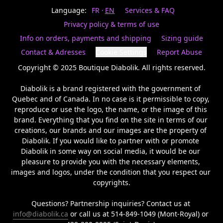
Last
votre
name
Language:
FR
EN
Services & FAQ
magasin
préféré.
Privacy policy & terms of use
Date
de
Info on orders, payments and shipping
Sizing guide
naissance
Inscrivez
/
Birthday
votre
Contact & Adresses
Cookie Settings
Report Abuse
prénom
S'INSCRIRE
et
Copyright © 2025 Boutique Diabolik. All rights reserved.

/
courriel
SIGN
si
Diabolik is a brand registered with the government of 
UP
vous
Quebec and of Canada. In no case is it permissible to copy, 
voulez
reproduce or use the logo, the name, or the image of this 
rester
brand. Everything that you find on the site in terms of our 
à
l’affût,
creations, our brands and our images are the property of 
nous
Diabolik. If you would like to partner with or promote 
vous
Diabolik in some way on social media, it would be our 
enverrons
pleasure to provide you with the necessary elements, 
un
images and logos, under the condition that you respect our 
courriel
copyrights.

pour
annoncer
la
Questions? Partnership inquiries? Contact us at 
réouverture
info@diabolik.ca
 or call us at 514-849-1049 (Mont-Royal) or 
de