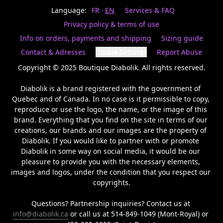
Last
votre
name
Language:
FR
EN
Services & FAQ
magasin
préféré.
Privacy policy & terms of use
Date
de
Info on orders, payments and shipping
Sizing guide
naissance
Inscrivez
/
Birthday
votre
Contact & Adresses
Cookie Settings
Report Abuse
prénom
S'INSCRIRE
et
Copyright © 2025 Boutique Diabolik. All rights reserved.

/
courriel
SIGN
si
Diabolik is a brand registered with the government of 
UP
vous
Quebec and of Canada. In no case is it permissible to copy, 
voulez
reproduce or use the logo, the name, or the image of this 
rester
brand. Everything that you find on the site in terms of our 
à
l’affût,
creations, our brands and our images are the property of 
nous
Diabolik. If you would like to partner with or promote 
vous
Diabolik in some way on social media, it would be our 
enverrons
pleasure to provide you with the necessary elements, 
un
images and logos, under the condition that you respect our 
courriel
copyrights.

pour
annoncer
la
Questions? Partnership inquiries? Contact us at 
réouverture
info@diabolik.ca
 or call us at 514-849-1049 (Mont-Royal) or 
de