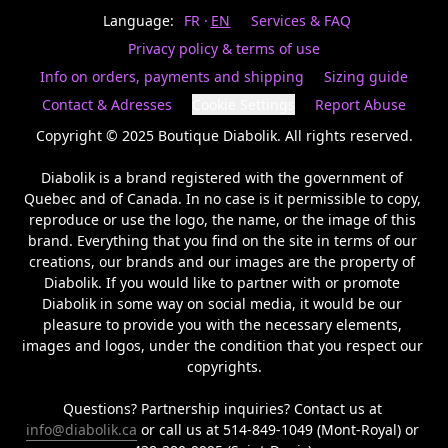
Last
votre
name
Language:
FR
EN
Services & FAQ
magasin
préféré.
Privacy policy & terms of use
Date
de
Info on orders, payments and shipping
Sizing guide
naissance
Inscrivez
/
Birthday
votre
Contact & Adresses
Cookie Settings
Report Abuse
prénom
S'INSCRIRE
et
Copyright © 2025 Boutique Diabolik. All rights reserved.

/
courriel
SIGN
si
Diabolik is a brand registered with the government of 
UP
vous
Quebec and of Canada. In no case is it permissible to copy, 
voulez
reproduce or use the logo, the name, or the image of this 
rester
brand. Everything that you find on the site in terms of our 
à
l’affût,
creations, our brands and our images are the property of 
nous
Diabolik. If you would like to partner with or promote 
vous
Diabolik in some way on social media, it would be our 
enverrons
pleasure to provide you with the necessary elements, 
un
images and logos, under the condition that you respect our 
courriel
copyrights.

pour
annoncer
la
Questions? Partnership inquiries? Contact us at 
réouverture
info@diabolik.ca
 or call us at 514-849-1049 (Mont-Royal) or 
de