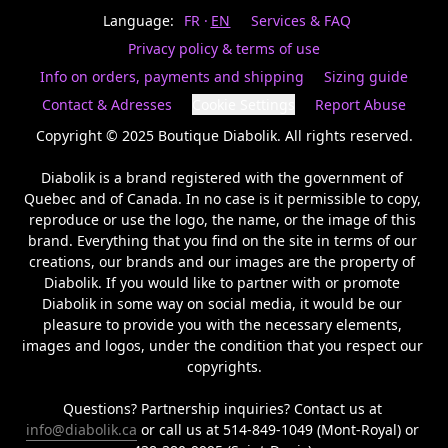
Last
votre
name
Language:
FR
EN
Services & FAQ
magasin
préféré.
Privacy policy & terms of use
Date
de
Info on orders, payments and shipping
Sizing guide
naissance
Inscrivez
/
Birthday
votre
Contact & Adresses
Cookie Settings
Report Abuse
prénom
S'INSCRIRE
et
Copyright © 2025 Boutique Diabolik. All rights reserved.

/
courriel
SIGN
si
Diabolik is a brand registered with the government of 
UP
vous
Quebec and of Canada. In no case is it permissible to copy, 
voulez
reproduce or use the logo, the name, or the image of this 
rester
brand. Everything that you find on the site in terms of our 
à
l’affût,
creations, our brands and our images are the property of 
nous
Diabolik. If you would like to partner with or promote 
vous
Diabolik in some way on social media, it would be our 
enverrons
pleasure to provide you with the necessary elements, 
un
images and logos, under the condition that you respect our 
courriel
copyrights.

pour
annoncer
la
Questions? Partnership inquiries? Contact us at 
réouverture
info@diabolik.ca
 or call us at 514-849-1049 (Mont-Royal) or 
de