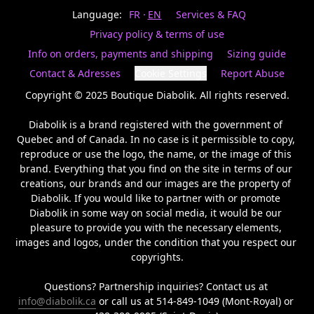
Last
votre
name
Language:
FR
EN
Services & FAQ
magasin
préféré.
Privacy policy & terms of use
Date
de
Info on orders, payments and shipping
Sizing guide
naissance
Inscrivez
/
Birthday
votre
Contact & Adresses
Cookie Settings
Report Abuse
prénom
S'INSCRIRE
et
Copyright © 2025 Boutique Diabolik. All rights reserved.

/
courriel
SIGN
si
Diabolik is a brand registered with the government of 
UP
vous
Quebec and of Canada. In no case is it permissible to copy, 
voulez
reproduce or use the logo, the name, or the image of this 
rester
brand. Everything that you find on the site in terms of our 
à
l’affût,
creations, our brands and our images are the property of 
nous
Diabolik. If you would like to partner with or promote 
vous
Diabolik in some way on social media, it would be our 
enverrons
pleasure to provide you with the necessary elements, 
un
images and logos, under the condition that you respect our 
courriel
copyrights.

pour
annoncer
la
Questions? Partnership inquiries? Contact us at 
réouverture
info@diabolik.ca
 or call us at 514-849-1049 (Mont-Royal) or 
de