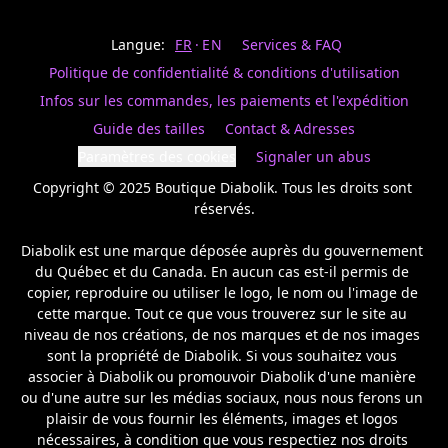
Last
votre
name
magasin
Langue:
FR
EN
Services & FAQ
préféré.
Date
de
Politique de confidentialité & conditions d'utilisation
naissance
Inscrivez
/
Birthday
votre
Infos sur les commandes, les paiements et l'expédition
prénom
S'INSCRIRE
Guide des tailles
Contact & Adresses
et
/
courriel
Paramètres des cookies
Signaler un abus
SIGN
si
UP
Copyright © 2025 Boutique Diabolik. Tous les droits sont 
vous
voulez
réservés.

rester
à
Diabolik est une marque déposée auprès du gouvernement 
l’affût,
du Québec et du Canada. En aucun cas est-il permis de 
nous
copier, reproduire ou utiliser le logo, le nom ou l'image de 
vous
cette marque. Tout ce que vous trouverez sur le site au 
enverrons
un
niveau de nos créations, de nos marques et de nos images 
courriel
sont la propriété de Diabolik. Si vous souhaitez vous 
pour
associer à Diabolik ou promouvoir Diabolik d'une manière 
annoncer
ou d'une autre sur les médias sociaux, nous nous ferons un 
la
plaisir de vous fournir les éléments, images et logos 
réouverture
nécessaires, à condition que vous respectiez nos droits 
de