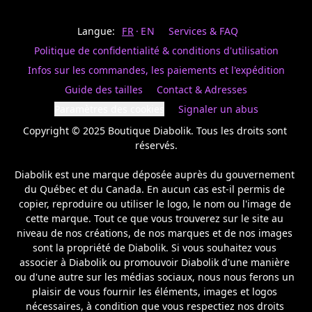
Last
votre
name
magasin
Langue:
FR
EN
Services & FAQ
préféré.
Date
de
Politique de confidentialité & conditions d'utilisation
naissance
Inscrivez
/
Birthday
votre
Infos sur les commandes, les paiements et l'expédition
prénom
S'INSCRIRE
Guide des tailles
Contact & Adresses
et
/
courriel
Paramètres des cookies
Signaler un abus
SIGN
si
UP
Copyright © 2025 Boutique Diabolik. Tous les droits sont 
vous
voulez
réservés.

rester
à
Diabolik est une marque déposée auprès du gouvernement 
l’affût,
du Québec et du Canada. En aucun cas est-il permis de 
nous
copier, reproduire ou utiliser le logo, le nom ou l'image de 
vous
cette marque. Tout ce que vous trouverez sur le site au 
enverrons
un
niveau de nos créations, de nos marques et de nos images 
courriel
sont la propriété de Diabolik. Si vous souhaitez vous 
pour
associer à Diabolik ou promouvoir Diabolik d'une manière 
annoncer
ou d'une autre sur les médias sociaux, nous nous ferons un 
la
plaisir de vous fournir les éléments, images et logos 
réouverture
nécessaires, à condition que vous respectiez nos droits 
de