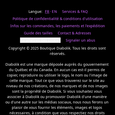
Last
votre
name
magasin
Langue:
FR
EN
Services & FAQ
préféré.
Date
de
Politique de confidentialité & conditions d'utilisation
naissance
Inscrivez
/
Birthday
votre
Infos sur les commandes, les paiements et l'expédition
prénom
S'INSCRIRE
Guide des tailles
Contact & Adresses
et
/
courriel
Paramètres des cookies
Signaler un abus
SIGN
si
UP
Copyright © 2025 Boutique Diabolik. Tous les droits sont 
vous
voulez
réservés.

rester
à
Diabolik est une marque déposée auprès du gouvernement 
l’affût,
du Québec et du Canada. En aucun cas est-il permis de 
nous
copier, reproduire ou utiliser le logo, le nom ou l'image de 
vous
cette marque. Tout ce que vous trouverez sur le site au 
enverrons
un
niveau de nos créations, de nos marques et de nos images 
courriel
sont la propriété de Diabolik. Si vous souhaitez vous 
pour
associer à Diabolik ou promouvoir Diabolik d'une manière 
annoncer
ou d'une autre sur les médias sociaux, nous nous ferons un 
la
plaisir de vous fournir les éléments, images et logos 
réouverture
nécessaires, à condition que vous respectiez nos droits 
de