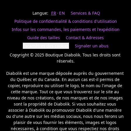
Last
votre
name
magasin
Langue:
FR
EN
Services & FAQ
préféré.
Date
de
Politique de confidentialité & conditions d'utilisation
naissance
Inscrivez
/
Birthday
votre
Infos sur les commandes, les paiements et l'expédition
prénom
S'INSCRIRE
Guide des tailles
Contact & Adresses
et
/
courriel
Paramètres des cookies
Signaler un abus
SIGN
si
UP
Copyright © 2025 Boutique Diabolik. Tous les droits sont 
vous
voulez
réservés.

rester
à
Diabolik est une marque déposée auprès du gouvernement 
l’affût,
du Québec et du Canada. En aucun cas est-il permis de 
nous
copier, reproduire ou utiliser le logo, le nom ou l'image de 
vous
cette marque. Tout ce que vous trouverez sur le site au 
enverrons
un
niveau de nos créations, de nos marques et de nos images 
courriel
sont la propriété de Diabolik. Si vous souhaitez vous 
pour
associer à Diabolik ou promouvoir Diabolik d'une manière 
annoncer
ou d'une autre sur les médias sociaux, nous nous ferons un 
la
plaisir de vous fournir les éléments, images et logos 
réouverture
nécessaires, à condition que vous respectiez nos droits 
de