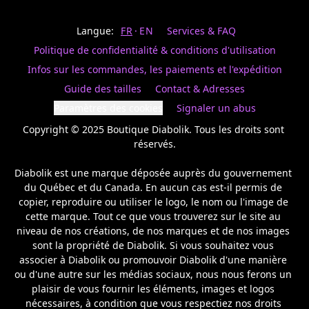
Last
votre
name
magasin
Langue:
FR
EN
Services & FAQ
préféré.
Date
de
Politique de confidentialité & conditions d'utilisation
naissance
Inscrivez
/
Birthday
votre
Infos sur les commandes, les paiements et l'expédition
prénom
S'INSCRIRE
Guide des tailles
Contact & Adresses
et
/
courriel
Paramètres des cookies
Signaler un abus
SIGN
si
UP
Copyright © 2025 Boutique Diabolik. Tous les droits sont 
vous
voulez
réservés.

rester
à
Diabolik est une marque déposée auprès du gouvernement 
l’affût,
du Québec et du Canada. En aucun cas est-il permis de 
nous
copier, reproduire ou utiliser le logo, le nom ou l'image de 
vous
cette marque. Tout ce que vous trouverez sur le site au 
enverrons
un
niveau de nos créations, de nos marques et de nos images 
courriel
sont la propriété de Diabolik. Si vous souhaitez vous 
pour
associer à Diabolik ou promouvoir Diabolik d'une manière 
annoncer
ou d'une autre sur les médias sociaux, nous nous ferons un 
la
plaisir de vous fournir les éléments, images et logos 
réouverture
nécessaires, à condition que vous respectiez nos droits 
de