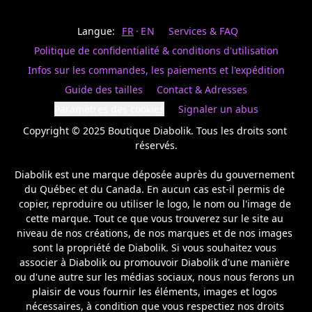
Last
votre
name
magasin
Langue:
FR
EN
Services & FAQ
préféré.
Date
de
Politique de confidentialité & conditions d'utilisation
naissance
Inscrivez
/
Birthday
votre
Infos sur les commandes, les paiements et l'expédition
prénom
S'INSCRIRE
Guide des tailles
Contact & Adresses
et
/
courriel
Paramètres des cookies
Signaler un abus
SIGN
si
UP
Copyright © 2025 Boutique Diabolik. Tous les droits sont 
vous
voulez
réservés.

rester
à
Diabolik est une marque déposée auprès du gouvernement 
l’affût,
du Québec et du Canada. En aucun cas est-il permis de 
nous
copier, reproduire ou utiliser le logo, le nom ou l'image de 
vous
cette marque. Tout ce que vous trouverez sur le site au 
enverrons
un
niveau de nos créations, de nos marques et de nos images 
courriel
sont la propriété de Diabolik. Si vous souhaitez vous 
pour
associer à Diabolik ou promouvoir Diabolik d'une manière 
annoncer
ou d'une autre sur les médias sociaux, nous nous ferons un 
la
plaisir de vous fournir les éléments, images et logos 
réouverture
nécessaires, à condition que vous respectiez nos droits 
de