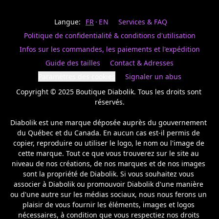
Last
votre
name
magasin
Langue:
FR
EN
Services & FAQ
préféré.
Date
de
Politique de confidentialité & conditions d'utilisation
naissance
Inscrivez
/
Birthday
votre
Infos sur les commandes, les paiements et l'expédition
prénom
S'INSCRIRE
Guide des tailles
Contact & Adresses
et
/
courriel
Paramètres des cookies
Signaler un abus
SIGN
si
UP
Copyright © 2025 Boutique Diabolik. Tous les droits sont 
vous
voulez
réservés.

rester
à
Diabolik est une marque déposée auprès du gouvernement 
l’affût,
du Québec et du Canada. En aucun cas est-il permis de 
nous
copier, reproduire ou utiliser le logo, le nom ou l'image de 
vous
cette marque. Tout ce que vous trouverez sur le site au 
enverrons
un
niveau de nos créations, de nos marques et de nos images 
courriel
sont la propriété de Diabolik. Si vous souhaitez vous 
pour
associer à Diabolik ou promouvoir Diabolik d'une manière 
annoncer
ou d'une autre sur les médias sociaux, nous nous ferons un 
la
plaisir de vous fournir les éléments, images et logos 
réouverture
nécessaires, à condition que vous respectiez nos droits 
de