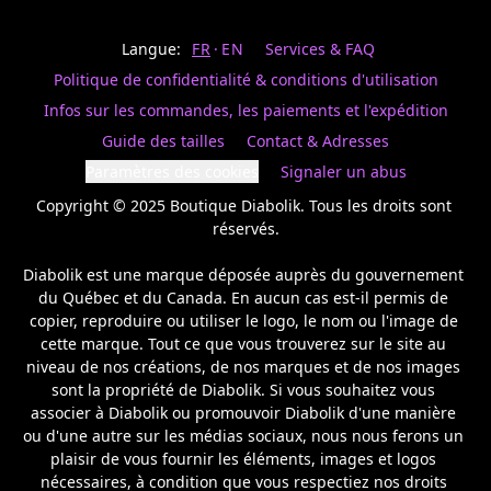
Last
votre
name
magasin
Langue:
FR
EN
Services & FAQ
préféré.
Date
de
Politique de confidentialité & conditions d'utilisation
naissance
Inscrivez
/
Birthday
votre
Infos sur les commandes, les paiements et l'expédition
prénom
S'INSCRIRE
Guide des tailles
Contact & Adresses
et
/
courriel
Paramètres des cookies
Signaler un abus
SIGN
si
UP
Copyright © 2025 Boutique Diabolik. Tous les droits sont 
vous
voulez
réservés.

rester
à
Diabolik est une marque déposée auprès du gouvernement 
l’affût,
du Québec et du Canada. En aucun cas est-il permis de 
nous
copier, reproduire ou utiliser le logo, le nom ou l'image de 
vous
cette marque. Tout ce que vous trouverez sur le site au 
enverrons
un
niveau de nos créations, de nos marques et de nos images 
courriel
sont la propriété de Diabolik. Si vous souhaitez vous 
pour
associer à Diabolik ou promouvoir Diabolik d'une manière 
annoncer
ou d'une autre sur les médias sociaux, nous nous ferons un 
la
plaisir de vous fournir les éléments, images et logos 
réouverture
nécessaires, à condition que vous respectiez nos droits 
de