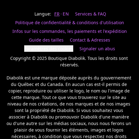
Last
votre
name
magasin
Langue:
FR
EN
Services & FAQ
préféré.
Date
de
Politique de confidentialité & conditions d'utilisation
naissance
Inscrivez
/
Birthday
votre
Infos sur les commandes, les paiements et l'expédition
prénom
S'INSCRIRE
Guide des tailles
Contact & Adresses
et
/
courriel
Paramètres des cookies
Signaler un abus
SIGN
si
UP
Copyright © 2025 Boutique Diabolik. Tous les droits sont 
vous
voulez
réservés.

rester
à
Diabolik est une marque déposée auprès du gouvernement 
l’affût,
du Québec et du Canada. En aucun cas est-il permis de 
nous
copier, reproduire ou utiliser le logo, le nom ou l'image de 
vous
cette marque. Tout ce que vous trouverez sur le site au 
enverrons
un
niveau de nos créations, de nos marques et de nos images 
courriel
sont la propriété de Diabolik. Si vous souhaitez vous 
pour
associer à Diabolik ou promouvoir Diabolik d'une manière 
annoncer
ou d'une autre sur les médias sociaux, nous nous ferons un 
la
plaisir de vous fournir les éléments, images et logos 
réouverture
nécessaires, à condition que vous respectiez nos droits 
de