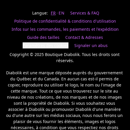
Last
votre
name
magasin
Langue:
FR
EN
Services & FAQ
préféré.
Date
de
Politique de confidentialité & conditions d'utilisation
naissance
Inscrivez
/
Birthday
votre
Infos sur les commandes, les paiements et l'expédition
prénom
S'INSCRIRE
Guide des tailles
Contact & Adresses
et
/
courriel
Paramètres des cookies
Signaler un abus
SIGN
si
UP
Copyright © 2025 Boutique Diabolik. Tous les droits sont 
vous
voulez
réservés.

rester
à
Diabolik est une marque déposée auprès du gouvernement 
l’affût,
du Québec et du Canada. En aucun cas est-il permis de 
nous
copier, reproduire ou utiliser le logo, le nom ou l'image de 
vous
cette marque. Tout ce que vous trouverez sur le site au 
enverrons
un
niveau de nos créations, de nos marques et de nos images 
courriel
sont la propriété de Diabolik. Si vous souhaitez vous 
pour
associer à Diabolik ou promouvoir Diabolik d'une manière 
annoncer
ou d'une autre sur les médias sociaux, nous nous ferons un 
la
plaisir de vous fournir les éléments, images et logos 
réouverture
nécessaires, à condition que vous respectiez nos droits 
de